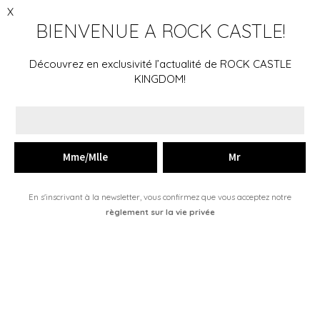
X
BIENVENUE A ROCK CASTLE!
Menu
L'histoire
Découvrez en exclusivité l’actualité de ROCK CASTLE
KINGDOM!
Collections
Just in
Commander
EN
En s'inscrivant à la newsletter, vous confirmez que vous acceptez notre
règlement sur la vie privée