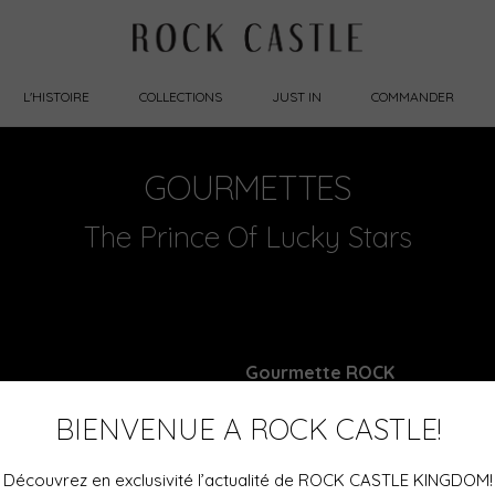
L'HISTOIRE
COLLECTIONS
JUST IN
COMMANDER
GOURMETTES
The Prince Of Lucky Stars
Gourmette ROCK
Or rose étoiles en
diamants blancs
BIENVENUE A ROCK CASTLE!
Découvrez en exclusivité l’actualité de ROCK CASTLE KINGDOM!