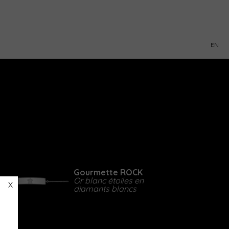
EN
Gourmette ROCK
Or blanc étoiles en
X
diamants blancs